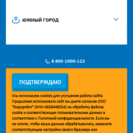
ЮЖНЫЙ ГОРОД
8 800 1000-123
Заявка на установку
ПОДТВЕРЖДАЮ
Мы используем
cookies
для улучшения работы сайта.
Продолжая использовать сайт вы даете согласие ООО
Мобильное приложение Vodorobot
"Водоробот" (ИНН 6658448554) на обработку файлов
cookie
и соответствующих пользовательских данных в
соответствии с
Политикой конфиденциальности
. Если вы
не хотите, чтобы ваши данные обрабатывались, измените
соответствующие настройки своего браузера или