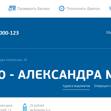
Проверить баланс
Пополнить брелок
1000-123
Мы
дра Матросова, 49
 - АЛЕКСАНДРА 
Адреса водоматов
Операции с
кая цена
25 рублей
 руб. / л
за бутылку 5 л