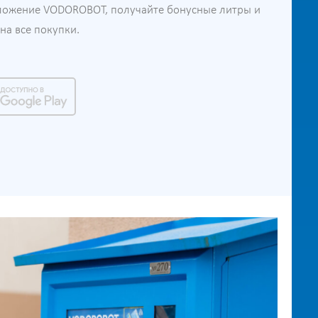
ложение VODOROBOT, получайте бонусные литры и
а все покупки.