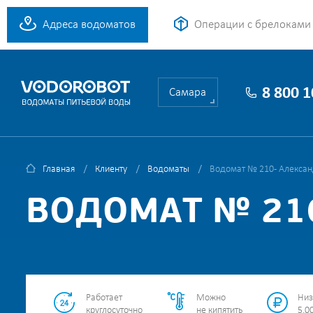
Адреса водоматов
Операции с брелоками
8 800 
Самара
Главная
Клиенту
Водоматы
Водомат № 210 - Алексан
ВОДОМАТ № 210
Работает
Можно
Низ
круглосуточно
не кипятить
5.00