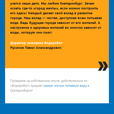
учатся наши дети. Мы любим Екатеринбург. Зачем
искать где-то «город мечты», если можно построить
его здесь! Каждый делает свой вклад в развитие
города. Наш вклад — чистая, доступная всем питьевая
вода. Ведь будущее города зависит от его жителей. А
настроение и здоровье жителей во многом зависят от
воды, которую они пьют.
Директор компании Водоробот
Русинов Павел Александрович
»
Проверьте на собственном опыте, действительно ли
«Водоробот» продает
самую чистую питьевую воду
в
Екатеринбурге!