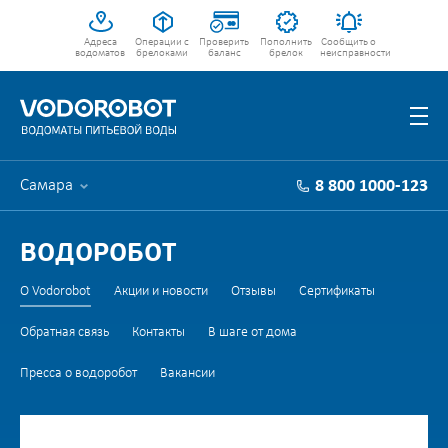
Адреса
Операции с
Проверить
Пополнить
Сообщить о
водоматов
брелоками
баланс
брелок
неисправности
Самара
8 800 1000-123
ВОДОРОБОТ
О Vodorobot
Акции и новости
Отзывы
Сертификаты
Обратная связь
Контакты
В шаге от дома
Пресса о водоробот
Вакансии