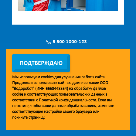
8 800 1000-123
Заявка на установку
ПОДТВЕРЖДАЮ
Мы используем
cookies
для улучшения работы сайта.
Продолжая использовать сайт вы даете согласие ООО
Мобильное приложение Vodorobot
"Водоробот" (ИНН 6658448554) на обработку файлов
cookie
и соответствующих пользовательских данных в
соответствии с
Политикой конфиденциальности
. Если вы
не хотите, чтобы ваши данные обрабатывались, измените
соответствующие настройки своего браузера или
покиньте страницу.
© 2013. Водоробот. Водоматы питьевой воды.
Уважаемые клиенты и партнёры!
Наша компания строит взаимодействие на принципах открытости и