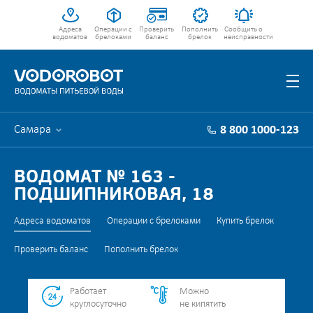
Адреса
Операции с
Проверить
Пополнить
Сообщить о
водоматов
брелоками
баланс
брелок
неисправности
Самара
8 800 1000-123
ВОДОМАТ № 163 -
ПОДШИПНИКОВАЯ, 18
Адреса водоматов
Операции с брелоками
Купить брелок
Проверить баланс
Пополнить брелок
Работает
Можно
круглосуточно
не кипятить