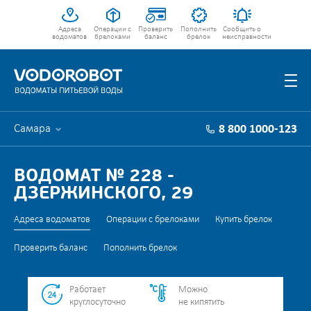
Адреса
Операции с
Проверить
Пополнить
Сообщить о
водоматов
брелоками
баланс
брелок
неисправности
Самара
8 800 1000-123
ВОДОМАТ № 228 -
ДЗЕРЖИНСКОГО, 29
Адреса водоматов
Операции с брелоками
Купить брелок
Проверить баланс
Пополнить брелок
Работает
Можно
круглосуточно
не кипятить