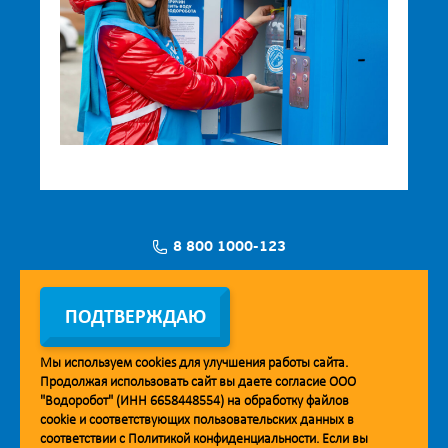
8 800 1000-123
Заявка на установку
ПОДТВЕРЖДАЮ
Мы используем
cookies
для улучшения работы сайта.
Продолжая использовать сайт вы даете согласие ООО
Мобильное приложение Vodorobot
"Водоробот" (ИНН 6658448554) на обработку файлов
cookie
и соответствующих пользовательских данных в
соответствии с
Политикой конфиденциальности
. Если вы