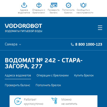
Адреса
Операции с
Проверить
Пополнить
Сообщить о
водоматов
брелоками
баланс
брелок
неисправности
Самара
8 800 1000-123
ВОДОМАТ № 242 - СТАРА-
ЗАГОРА, 277
Адреса водоматов
Операции с брелоками
Купить брелок
Проверить баланс
Пополнить брелок
Работает
Можно
круглосуточно
не кипятить