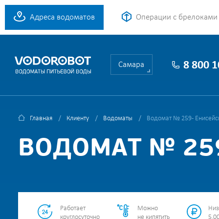
Адреса водоматов
Операции с брелоками
8 800 
Самара
Главная
Клиенту
Водоматы
Водомат № 259 - Енисейск
ВОДОМАТ № 259
Работает
Можно
Низ
круглосуточно
не кипятить
5.00