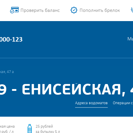
Проверить баланс
Пополнить брелок
1000-123
Мы
ая, 47 а
 - ЕНИСЕЙСКАЯ, 
Адреса водоматов
Операции с
кая цена
25 рублей
 руб. / л
за бутылку 5 л