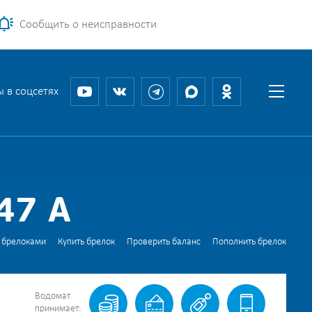
Сообщить о неисправности
 в соцсетях
47 А
 брелоками
Купить брелок
Проверить баланс
Пополнить брелок
Водомат
принимает: