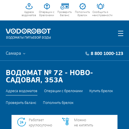
Адреса
Операции с
Проверить
Пополнить
Сообщить о
водоматов
брелоками
баланс
брелок
неисправности
Самара
8 800 1000-123
ВОДОМАТ № 72 - НОВО-
САДОВАЯ, 353А
Адреса водоматов
Операции с брелоками
Купить брелок
Проверить баланс
Пополнить брелок
Работает
Можно
круглосуточно
не кипятить