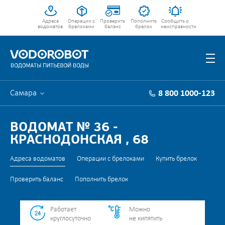
Адреса
Операции с
Проверить
Пополнить
Сообщить о
водоматов
брелоками
баланс
брелок
неисправности
Самара
8 800 1000-123
ВОДОМАТ № 36 -
КРАСНОДОНСКАЯ , 68
Адреса водоматов
Операции с брелоками
Купить брелок
Проверить баланс
Пополнить брелок
Работает
Можно
круглосуточно
не кипятить