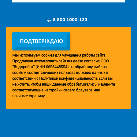
8 800 1000-123
Заявка на установку
ПОДТВЕРЖДАЮ
Мы используем
cookies
для улучшения работы сайта.
Продолжая использовать сайт вы даете согласие ООО
Мобильное приложение Vodorobot
"Водоробот" (ИНН 6658448554) на обработку файлов
cookie
и соответствующих пользовательских данных в
соответствии с
Политикой конфиденциальности
. Если вы
не хотите, чтобы ваши данные обрабатывались, измените
соответствующие настройки своего браузера или
покиньте страницу.
© 2013. Водоробот. Водоматы питьевой воды.
Уважаемые клиенты и партнёры!
Наша компания строит взаимодействие на принципах открытости и
добросовестности. При необходимости вы можете отправить
обращение на адрес линии доверия:
doverie@vodorobot.com