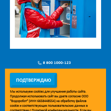
8 800 1000-123
Заявка на установку
ПОДТВЕРЖДАЮ
Мы используем
cookies
для улучшения работы сайта.
Продолжая использовать сайт вы даете согласие ООО
Мобильное приложение Vodorobot
"Водоробот" (ИНН 6658448554) на обработку файлов
cookie
и соответствующих пользовательских данных в
соответствии с
Политикой конфиденциальности
. Если вы