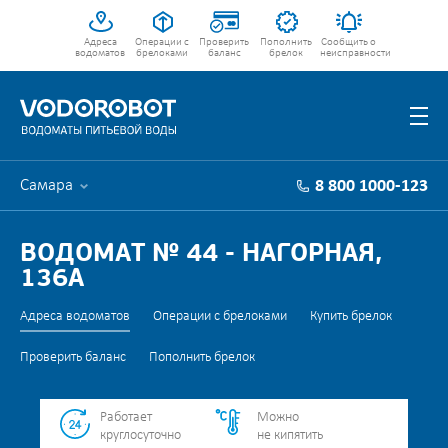
Адреса
Операции с
Проверить
Пополнить
Сообщить о
водоматов
брелоками
баланс
брелок
неисправности
Самара
8 800 1000-123
ВОДОМАТ № 44 - НАГОРНАЯ,
136А
Адреса водоматов
Операции с брелоками
Купить брелок
Проверить баланс
Пополнить брелок
Работает
Можно
круглосуточно
не кипятить