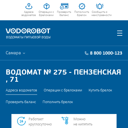
Адреса
Операции с
Проверить
Пополнить
Сообщить о
водоматов
брелоками
баланс
брелок
неисправности
Самара
8 800 1000-123
ВОДОМАТ № 275 - ПЕНЗЕНСКАЯ
, 71
Адреса водоматов
Операции с брелоками
Купить брелок
Проверить баланс
Пополнить брелок
Работает
Можно
круглосуточно
не кипятить