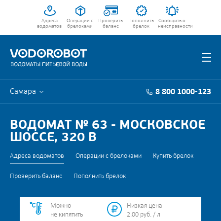
Адреса
Операции с
Проверить
Пополнить
Сообщить о
водоматов
брелоками
баланс
брелок
неисправности
Самара
8 800 1000-123
ВОДОМАТ № 63 - МОСКОВСКОЕ
ШОССЕ, 320 В
Адреса водоматов
Операции с брелоками
Купить брелок
Проверить баланс
Пополнить брелок
Можно
Низкая цена
не кипятить
2.00 руб. / л