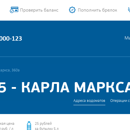
Проверить баланс
Пополнить брелок
1000-123
Мы
аркса, 360а
 - КАРЛА МАРКСА
Адреса водоматов
Операции с
кая цена
25 рублей
 руб. / л
за бутылку 5 л