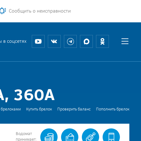
Сообщить о неисправности
 в соцсетях
, 360А
 брелоками
Купить брелок
Проверить баланс
Пополнить брелок
Водомат
принимает: