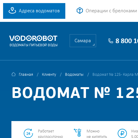
Адреса водоматов
Операции с брелоками
8 800 
Самара
Главная
Клиенту
Водоматы
Водомат № 125 - Карла М
ВОДОМАТ № 125
Работает
Можно
Низ
круглосуточно
не кипятить
5.00