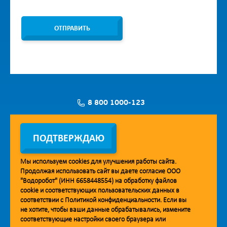
ОТПРАВИТЬ
8 800 1000-123
Заявка на установку
ПОДТВЕРЖДАЮ
Мы используем
cookies
для улучшения работы сайта.
Продолжая использовать сайт вы даете согласие ООО
Мобильное приложение Vodorobot
"Водоробот" (ИНН 6658448554) на обработку файлов
cookie
и соответствующих пользовательских данных в
соответствии с
Политикой конфиденциальности
. Если вы
не хотите, чтобы ваши данные обрабатывались, измените
соответствующие настройки своего браузера или