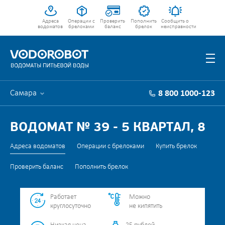
Адреса
Операции с
Проверить
Пополнить
Сообщить о
водоматов
брелоками
баланс
брелок
неисправности
Самара
8 800 1000-123
ВОДОМАТ № 39 - 5 КВАРТАЛ, 8
Адреса водоматов
Операции с брелоками
Купить брелок
Проверить баланс
Пополнить брелок
Работает
Можно
круглосуточно
не кипятить