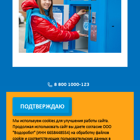
8 800 1000-123
Заявка на установку
ПОДТВЕРЖДАЮ
Мы используем
cookies
для улучшения работы сайта.
Продолжая использовать сайт вы даете согласие ООО
Мобильное приложение Vodorobot
"Водоробот" (ИНН 6658448554) на обработку файлов
cookie
и соответствующих пользовательских данных в