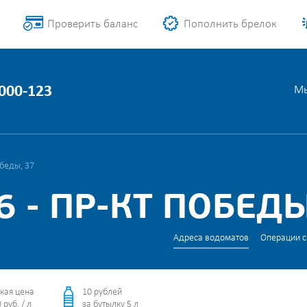
Проверить баланс
Пополнить брелок
1000-123
Мы
обеды, 37
 - ПР-КТ ПОБЕДЫ
Адреса водоматов
Операции с
кая цена
10 рублей
 руб. / л
за бутылку 5 л