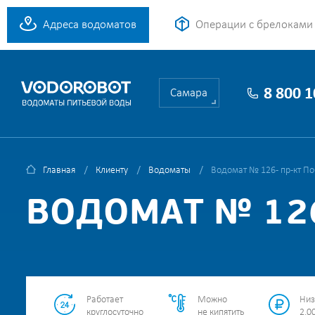
Адреса водоматов
Операции с брелоками
8 800 
Самара
Главная
Клиенту
Водоматы
Водомат № 126 - пр-кт П
ВОДОМАТ № 126
Работает
Можно
Низ
круглосуточно
не кипятить
2.00