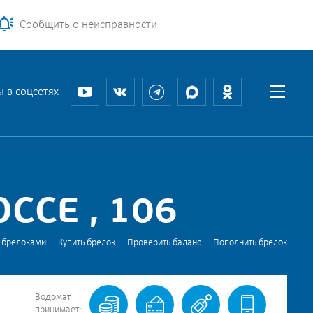
Сообщить о неисправности
 в соцсетях
ССЕ , 106
 брелоками
Купить брелок
Проверить баланс
Пополнить брелок
Водомат
принимает: