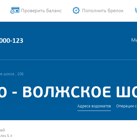
Проверить баланс
Пополнить брелок
1000-123
Мы
е шоссе , 106
 - ВОЛЖСКОЕ ШО
Адреса водоматов
Операции с
лей
лку 5 л