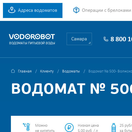
Адреса водоматов
Операции с брелоками
8 800 
Самара
Главная
Клиенту
Водоматы
Водомат № 500 - Волжско
ВОДОМАТ № 500
Можно
Низкая цена
25 руб
не кипятить
5.00 руб. / л
за буты