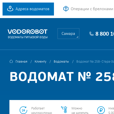
Адреса водоматов
Операции с брелоками
8 800 
Самара
Главная
Клиенту
Водоматы
Водомат № 258 - Стара-За
ВОДОМАТ № 258
Работает
Можно
Низ
круглосуточно
не кипятить
5.00