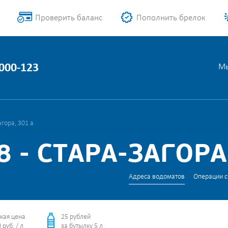
Проверить баланс
Пополнить брелок
1000-123
Мы
гора, 301 а
 - СТАРА-ЗАГОРА,
Адреса водоматов
Операции с
кая цена
25 рублей
 руб. / л
за бутылку 5 л