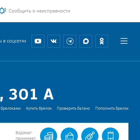
Сообщить о неисправности
 в соцсетях
 301 А
 брелоками
Купить брелок
Проверить баланс
Пополнить брелок
Водомат
принимает: