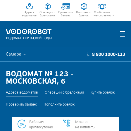
Адреса
Операции с
Проверить
Пополнить
Сообщить о
водоматов
брелоками
баланс
брелок
неисправности
Самара
8 800 1000-123
ВОДОМАТ № 123 -
МОСКОВСКАЯ, 6
Адреса водоматов
Операции с брелоками
Купить брелок
Проверить баланс
Пополнить брелок
Работает
Можно
круглосуточно
не кипятить