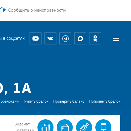
Сообщить о неисправности
 в соцсетях
, 1А
 брелоками
Купить брелок
Проверить баланс
Пополнить брелок
Водомат
принимает: