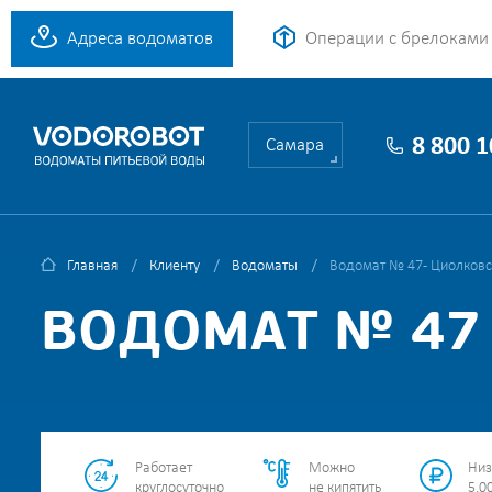
Адреса водоматов
Операции с брелоками
8 800 
Самара
Главная
Клиенту
Водоматы
Водомат № 47 - Циолковс
ВОДОМАТ № 47 
Работает
Можно
Низ
круглосуточно
не кипятить
5.00