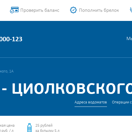
Проверить баланс
Пополнить брелок
1000-123
Мы
кого, 1А
- ЦИОЛКОВСКОГО
Адреса водоматов
Операции с
кая цена
25 рублей
 руб. / л
за бутылку 5 л