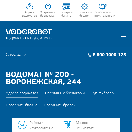
Адреса
Операции с
Проверить
Пополнить
Сообщить о
водоматов
брелоками
баланс
брелок
неисправности
Самара
8 800 1000-123
ВОДОМАТ № 200 -
ВОРОНЕЖСКАЯ, 244
Адреса водоматов
Операции с брелоками
Купить брелок
Проверить баланс
Пополнить брелок
Работает
Можно
круглосуточно
не кипятить