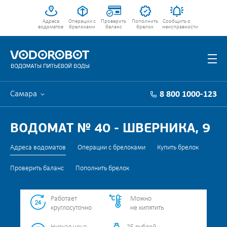
Адреса
Операции с
Проверить
Пополнить
Сообщить о
водоматов
брелоками
баланс
брелок
неисправности
Самара
8 800 1000-123
ВОДОМАТ № 40 - ШВЕРНИКА, 9
Адреса водоматов
Операции с брелоками
Купить брелок
Проверить баланс
Пополнить брелок
Работает
Можно
круглосуточно
не кипятить