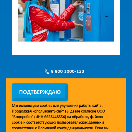
8 800 1000-123
Заявка на установку
ПОДТВЕРЖДАЮ
Мы используем
cookies
для улучшения работы сайта.
Продолжая использовать сайт вы даете согласие ООО
Мобильное приложение Vodorobot
"Водоробот" (ИНН 6658448554) на обработку файлов
cookie
и соответствующих пользовательских данных в
соответствии с
Политикой конфиденциальности
. Если вы