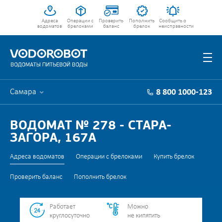
Адреса
Операции с
Проверить
Пополнить
Сообщить о
водоматов
брелоками
баланс
брелок
неисправности
Самара
8 800 1000-123
ВОДОМАТ № 278 - СТАРА-
ЗАГОРА, 167А
Адреса водоматов
Операции с брелоками
Купить брелок
Проверить баланс
Пополнить брелок
Работает
Можно
круглосуточно
не кипятить