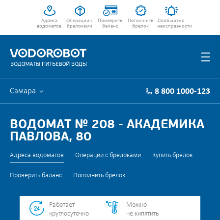
Адреса
Операции с
Проверить
Пополнить
Сообщить о
водоматов
брелоками
баланс
брелок
неисправности
Самара
8 800 1000-123
ВОДОМАТ № 208 - АКАДЕМИКА
ПАВЛОВА, 80
Адреса водоматов
Операции с брелоками
Купить брелок
Проверить баланс
Пополнить брелок
Работает
Можно
круглосуточно
не кипятить