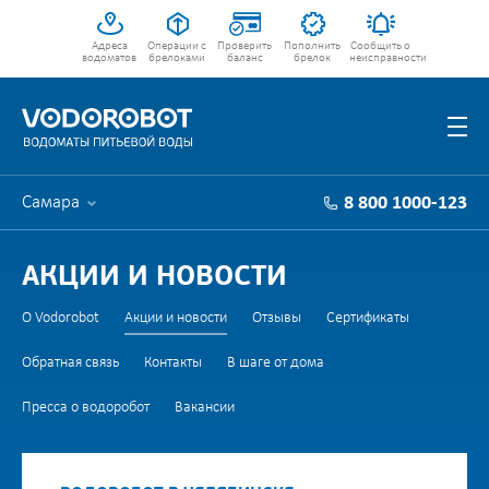
Адреса
Операции с
Проверить
Пополнить
Сообщить о
водоматов
брелоками
баланс
брелок
неисправности
Самара
8 800 1000-123
АКЦИИ И НОВОСТИ
О Vodorobot
Акции и новости
Отзывы
Сертификаты
Обратная связь
Контакты
В шаге от дома
Пресса о водоробот
Вакансии