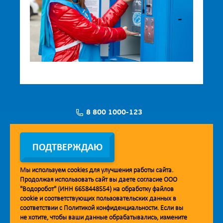
8 800 1000-123
Заявка на установку
ПОДТВЕРЖДАЮ
Мы используем
cookies
для улучшения работы сайта.
Продолжая использовать сайт вы даете согласие ООО
Мобильное приложение Vodorobot
"Водоробот" (ИНН 6658448554) на обработку файлов
cookie
и соответствующих пользовательских данных в
соответствии с
Политикой конфиденциальности
. Если вы
не хотите, чтобы ваши данные обрабатывались, измените