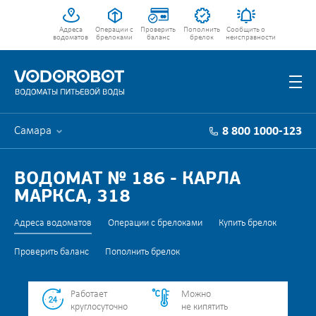
Адреса
Операции с
Проверить
Пополнить
Сообщить о
водоматов
брелоками
баланс
брелок
неисправности
Самара
8 800 1000-123
ВОДОМАТ № 186 - КАРЛА
МАРКСА, 318
Адреса водоматов
Операции с брелоками
Купить брелок
Проверить баланс
Пополнить брелок
Работает
Можно
круглосуточно
не кипятить