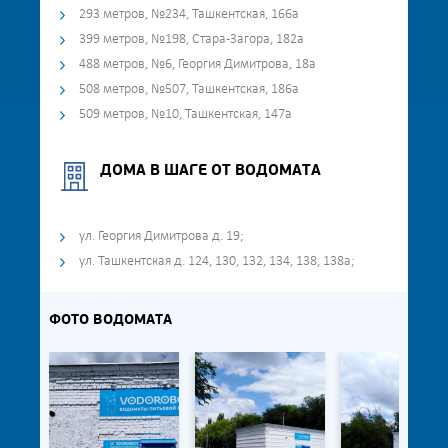
293 метров, №234, Ташкентская, 166а
399 метров, №198, Стара-Загора, 182а
488 метров, №6, Георгия Димитрова, 18а
508 метров, №507, Ташкентская, 186а
509 метров, №10, Ташкентская, 147а
ДОМА В ШАГЕ ОТ ВОДОМАТА
ул. Георгия Димитрова д. 19;
ул. Ташкентская д. 124, 130, 132, 134, 138, 138а;
ФОТО ВОДОМАТА