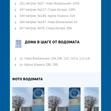
251 метров, №27, Ново-Вокзальная, 155б
447 метров, №217, Стара-Загора, 139А
549 метров, №186, Карла Маркса, 318
584 метров, №187, Ново-Вокзальная, 61
647 метров, №78, Стара-Загора, 90в
ДОМА В ШАГЕ ОТ ВОДОМАТА
ул. Ново-Вокзальная, 104,106, 110, 110 а, 112 а,б;
ул. Карла Маркса 296, 298;
ФОТО ВОДОМАТА