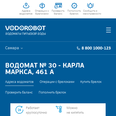
Адреса
Операции с
Проверить
Пополнить
Сообщить о
водоматов
брелоками
баланс
брелок
неисправности
Самара
8 800 1000-123
ВОДОМАТ № 30 - КАРЛА
МАРКСА, 461 А
Адреса водоматов
Операции с брелоками
Купить брелок
Проверить баланс
Пополнить брелок
Работает
Можно
круглосуточно
не кипятить