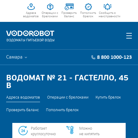
Адреса
Операции с
Проверить
Пополнить
Сообщить о
водоматов
брелоками
баланс
брелок
неисправности
Самара
8 800 1000-123
ВОДОМАТ № 21 - ГАСТЕЛЛО, 45
В
Адреса водоматов
Операции с брелоками
Купить брелок
Проверить баланс
Пополнить брелок
Работает
Можно
круглосуточно
не кипятить