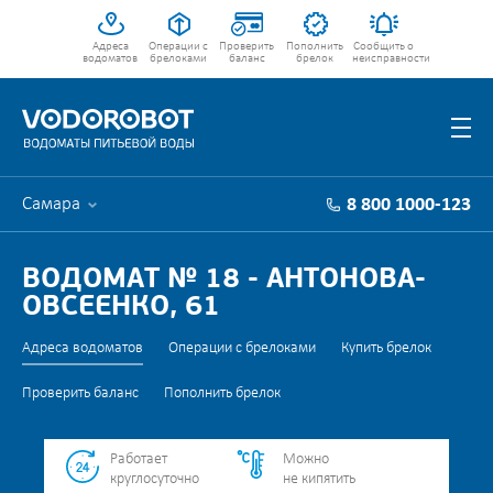
Адреса
Операции с
Проверить
Пополнить
Сообщить о
водоматов
брелоками
баланс
брелок
неисправности
Самара
8 800 1000-123
ВОДОМАТ № 18 - АНТОНОВА-
ОВСЕЕНКО, 61
Адреса водоматов
Операции с брелоками
Купить брелок
Проверить баланс
Пополнить брелок
Работает
Можно
круглосуточно
не кипятить