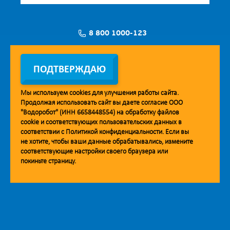
8 800 1000-123
Заявка на установку
ПОДТВЕРЖДАЮ
Мы используем
cookies
для улучшения работы сайта.
Продолжая использовать сайт вы даете согласие ООО
Мобильное приложение Vodorobot
"Водоробот" (ИНН 6658448554) на обработку файлов
cookie
и соответствующих пользовательских данных в
соответствии с
Политикой конфиденциальности
. Если вы
не хотите, чтобы ваши данные обрабатывались, измените
соответствующие настройки своего браузера или
покиньте страницу.
© 2013. Водоробот. Водоматы питьевой воды.
Уважаемые клиенты и партнёры!
Наша компания строит взаимодействие на принципах открытости и
добросовестности. При необходимости вы можете отправить
обращение на адрес линии доверия:
doverie@vodorobot.com