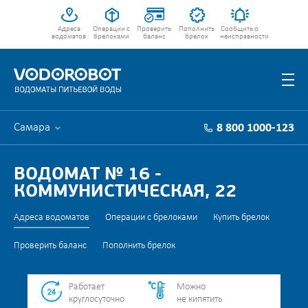
Адреса
Операции с
Проверить
Пополнить
Сообщить о
водоматов
брелоками
баланс
брелок
неисправности
Самара
8 800 1000-123
ВОДОМАТ № 16 -
КОММУНИСТИЧЕСКАЯ, 22
Адреса водоматов
Операции с брелоками
Купить брелок
Проверить баланс
Пополнить брелок
Работает
Можно
круглосуточно
не кипятить