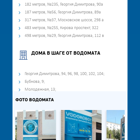
182 метров, №235, Георгия Димитрова, 90а
187 метров, №56, Георгия Димитрова, 89а
317 метров, №37, Московское шоссе, 298 а
483 метров, №255, Кирова проспект, 322
498 метров, №29, Георгия Димитрова, 112 в
ДОМА В ШАГЕ ОТ ВОДОМАТА
Георгия Димитрова, 94, 96, 98, 100, 102, 104;
Бубнова, 9;
Молодежная, 13;
ФОТО ВОДОМАТА