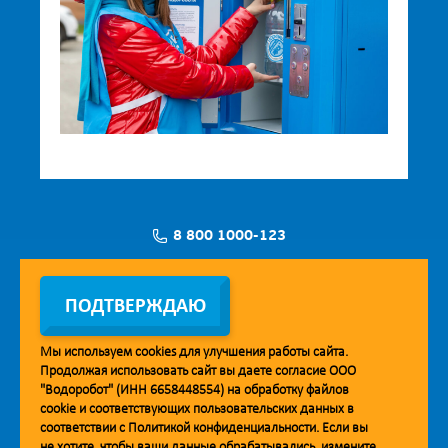
8 800 1000-123
Заявка на установку
ПОДТВЕРЖДАЮ
Мы используем
cookies
для улучшения работы сайта.
Продолжая использовать сайт вы даете согласие ООО
Мобильное приложение Vodorobot
"Водоробот" (ИНН 6658448554) на обработку файлов
cookie
и соответствующих пользовательских данных в
соответствии с
Политикой конфиденциальности
. Если вы
не хотите, чтобы ваши данные обрабатывались, измените