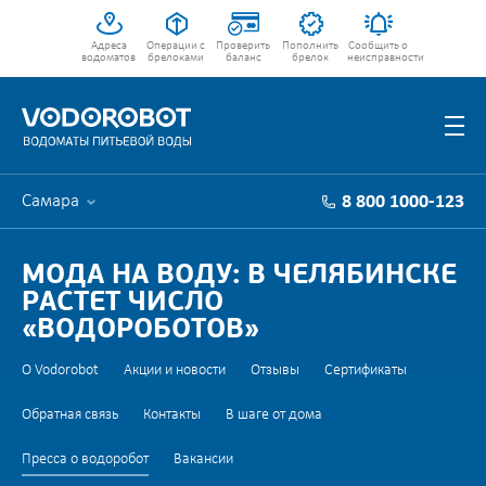
Адреса
Операции с
Проверить
Пополнить
Сообщить о
водоматов
брелоками
баланс
брелок
неисправности
Самара
8 800 1000-123
МОДА НА ВОДУ: В ЧЕЛЯБИНСКЕ
РАСТЕТ ЧИСЛО
«ВОДОРОБОТОВ»
О Vodorobot
Акции и новости
Отзывы
Сертификаты
Обратная связь
Контакты
В шаге от дома
Пресса о водоробот
Вакансии