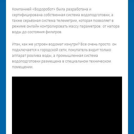
Компанией «Водоробот» была разработана и
сертифицирована собственная система водоподготовки, а
также серьёзная система телеметрии, которая позволяет в
режиме онлайн контролировать массу параметров: от напора
воды до состояния фильтров.
Итак, как же устроен водомат изнутри? Все очень просто: он
подключается к городской сети, покупатель видит только
аппарат розлива воды, а промышленная система
водоподготовки размещена в специальном техническом
помещении.