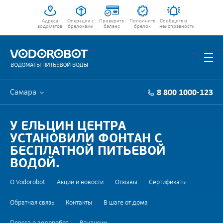
Адреса
Операции с
Проверить
Пополнить
Сообщить о
водоматов
брелоками
баланс
брелок
неисправности
Самара
8 800 1000-123
У ЕЛЬЦИН ЦЕНТРА
УСТАНОВИЛИ ФОНТАН С
БЕСПЛАТНОЙ ПИТЬЕВОЙ
ВОДОЙ.
О Vodorobot
Акции и новости
Отзывы
Сертификаты
Обратная связь
Контакты
В шаге от дома