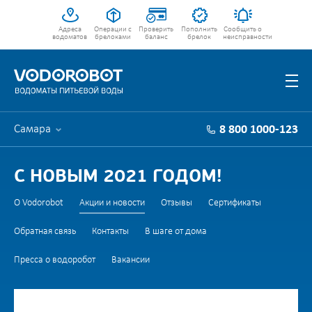
Адреса
Операции с
Проверить
Пополнить
Сообщить о
водоматов
брелоками
баланс
брелок
неисправности
Самара
8 800 1000-123
С НОВЫМ 2021 ГОДОМ!
О Vodorobot
Акции и новости
Отзывы
Сертификаты
Обратная связь
Контакты
В шаге от дома
Пресса о водоробот
Вакансии