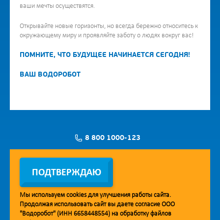
ваши мечты осуществятся.
Открывайте новые горизонты, но всегда бережно относитесь к
окружающему миру и проявляйте заботу о людях вокруг вас!
ПОМНИТЕ, ЧТО БУДУЩЕЕ НАЧИНАЕТСЯ СЕГОДНЯ!
ВАШ ВОДОРОБОТ
8 800 1000-123
Заявка на установку
ПОДТВЕРЖДАЮ
Мы используем
cookies
для улучшения работы сайта.
Продолжая использовать сайт вы даете согласие ООО
Мобильное приложение Vodorobot
"Водоробот" (ИНН 6658448554) на обработку файлов