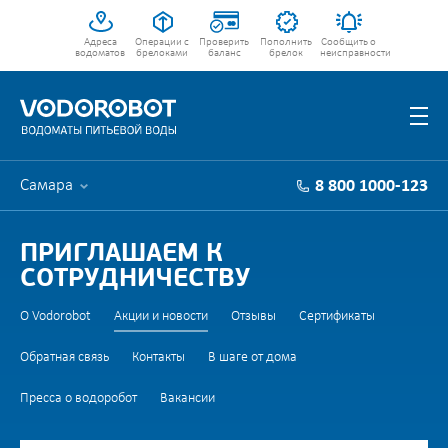
Адреса
Операции с
Проверить
Пополнить
Сообщить о
водоматов
брелоками
баланс
брелок
неисправности
Самара
8 800 1000-123
ПРИГЛАШАЕМ К
СОТРУДНИЧЕСТВУ
О Vodorobot
Акции и новости
Отзывы
Сертификаты
Обратная связь
Контакты
В шаге от дома
Пресса о водоробот
Вакансии