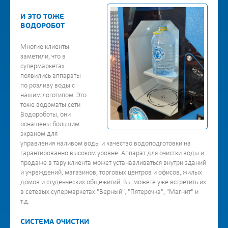
И ЭТО ТОЖЕ
ВОДОРОБОТ
Многие клиенты
заметили, что в
супермаркетах
появились аппараты
по розливу воды с
нашим логотипом. Это
тоже водоматы сети
Водороботы, они
оснащены большим
экраном для
управления наливом воды и качество водоподготовки на
гарантированно высоком уровне. Аппарат для очистки воды и
продаже в тару клиента может устанавливаться внутри зданий
и учреждений, магазинов, торговых центров и офисов, жилых
домов и студенческих общежитий. Вы можете уже встретить их
в сетевых супермаркетах "Верный", "Пятерочка", "Магнит" и
т.д.
СИСТЕМА ОЧИСТКИ