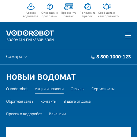
Адреса
Операции с
Проверить
Пополнить
Сообщить о
водоматов
брелоками
баланс
брелок
неисправности
Самара
8 800 1000-123
НОВЫЙ ВОДОМАТ
О Vodorobot
Акции и новости
Отзывы
Сертификаты
Обратная связь
Контакты
В шаге от дома
Пресса о водоробот
Вакансии