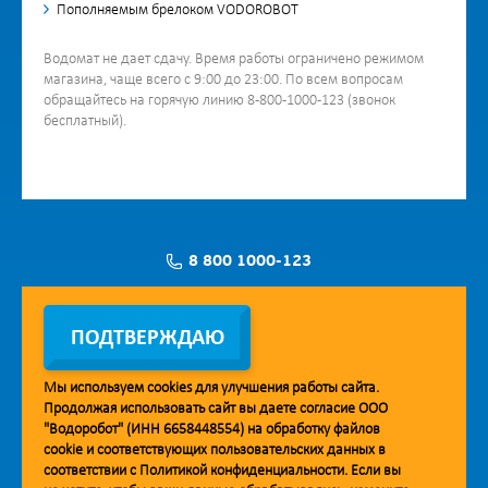
Пополняемым брелоком VODOROBOT
Водомат не дает сдачу. Время работы ограничено режимом
магазина, чаще всего с 9:00 до 23:00. По всем вопросам
обращайтесь на горячую линию 8-800-1000-123 (звонок
бесплатный).
8 800 1000-123
Заявка на установку
ПОДТВЕРЖДАЮ
Мы используем
cookies
для улучшения работы сайта.
Продолжая использовать сайт вы даете согласие ООО
Мобильное приложение Vodorobot
"Водоробот" (ИНН 6658448554) на обработку файлов
cookie
и соответствующих пользовательских данных в
соответствии с
Политикой конфиденциальности
. Если вы