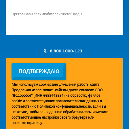
Приглашаем всех любителей чистой воды!
8 800 1000-123
Заявка на установку
ПОДТВЕРЖДАЮ
Мы используем
cookies
для улучшения работы сайта.
Продолжая использовать сайт вы даете согласие ООО
Мобильное приложение Vodorobot
"Водоробот" (ИНН 6658448554) на обработку файлов
cookie
и соответствующих пользовательских данных в
соответствии с
Политикой конфиденциальности
. Если вы
не хотите, чтобы ваши данные обрабатывались, измените
соответствующие настройки своего браузера или
покиньте страницу.
© 2013. Водоробот. Водоматы питьевой воды.