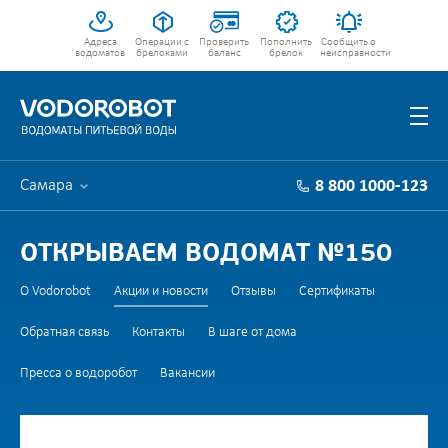
Адреса
Операции с
Проверить
Пополнить
Сообщить о
водоматов
брелоками
баланс
брелок
неисправности
Самара
8 800 1000-123
ОТКРЫВАЕМ ВОДОМАТ №150
О Vodorobot
Акции и новости
Отзывы
Сертификаты
Обратная связь
Контакты
В шаге от дома
Пресса о водоробот
Вакансии