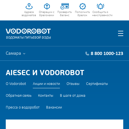
Адреса
Операции с
Проверить
Пополнить
Сообщить о
водоматов
брелоками
баланс
брелок
неисправности
Самара
8 800 1000-123
AIESEC И VODOROBOT
О Vodorobot
Акции и новости
Отзывы
Сертификаты
Обратная связь
Контакты
В шаге от дома
Пресса о водоробот
Вакансии