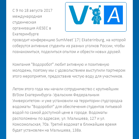
С 9 по 18 августа 2017
международная
студенческая
организация AIESEC в
Екатеринбурге
проводит конференцию SumMeet`17| Ekaterinburg, на которой
соберутся активные студенты из разных уголков России, чтобы
познакомиться, поделиться опытом и обрести новых друзей.
Компания "Водоробот" любит активную и позитивную
молодежь, поэтому мы с удовольствием выступили партнером
этого мероприятия, предоставив чистую воду для участников.
Летом этого года мы начали сотрудничество с крупнейшим
ВУЗом Екатеринбурга - Уральским Федеральным
Университетом - и уже установили на территории студгородка
водоматы "Водоробот" для обеспечения студентов питьевой
водой по самой доступной цене в городе. Водоматы
расположены по адресам; ул. Малышева, 127 и ул.
Комсомольская, 70а. Третий водомат в ближайшее время
будет установлен на Малышева, 138а.