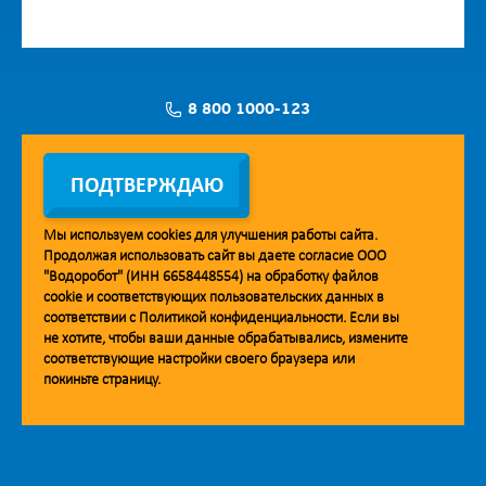
8 800 1000-123
Заявка на установку
ПОДТВЕРЖДАЮ
Мы используем
cookies
для улучшения работы сайта.
Продолжая использовать сайт вы даете согласие ООО
Мобильное приложение Vodorobot
"Водоробот" (ИНН 6658448554) на обработку файлов
cookie
и соответствующих пользовательских данных в
соответствии с
Политикой конфиденциальности
. Если вы
не хотите, чтобы ваши данные обрабатывались, измените
соответствующие настройки своего браузера или
покиньте страницу.
© 2013. Водоробот. Водоматы питьевой воды.
Уважаемые клиенты и партнёры!
Наша компания строит взаимодействие на принципах открытости и
добросовестности. При необходимости вы можете отправить
обращение на адрес линии доверия:
doverie@vodorobot.com