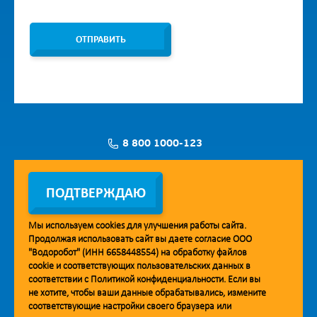
ОТПРАВИТЬ
8 800 1000-123
Заявка на установку
ПОДТВЕРЖДАЮ
Мы используем
cookies
для улучшения работы сайта.
Продолжая использовать сайт вы даете согласие ООО
Мобильное приложение Vodorobot
"Водоробот" (ИНН 6658448554) на обработку файлов
cookie
и соответствующих пользовательских данных в
соответствии с
Политикой конфиденциальности
. Если вы
не хотите, чтобы ваши данные обрабатывались, измените
соответствующие настройки своего браузера или