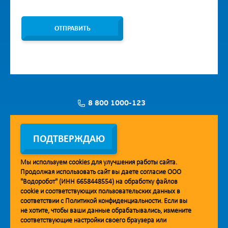
ОТПРАВИТЬ
8 800 1000-123
Заявка на установку
ПОДТВЕРЖДАЮ
Мы используем
cookies
для улучшения работы сайта.
Продолжая использовать сайт вы даете согласие ООО
Мобильное приложение Vodorobot
"Водоробот" (ИНН 6658448554) на обработку файлов
cookie
и соответствующих пользовательских данных в
соответствии с
Политикой конфиденциальности
. Если вы
не хотите, чтобы ваши данные обрабатывались, измените
соответствующие настройки своего браузера или