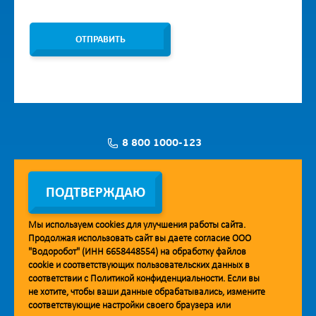
ОТПРАВИТЬ
8 800 1000-123
Заявка на установку
ПОДТВЕРЖДАЮ
Мы используем
cookies
для улучшения работы сайта.
Продолжая использовать сайт вы даете согласие ООО
Мобильное приложение Vodorobot
"Водоробот" (ИНН 6658448554) на обработку файлов
cookie
и соответствующих пользовательских данных в
соответствии с
Политикой конфиденциальности
. Если вы
не хотите, чтобы ваши данные обрабатывались, измените
соответствующие настройки своего браузера или