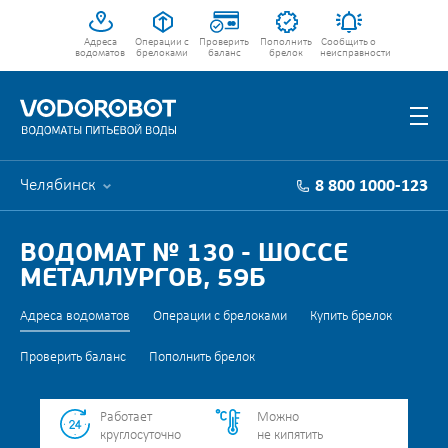
Адреса
Операции с
Проверить
Пополнить
Сообщить о
водоматов
брелоками
баланс
брелок
неисправности
Челябинск
8 800 1000-123
ВОДОМАТ № 130 - ШОССЕ
МЕТАЛЛУРГОВ, 59Б
Адреса водоматов
Операции с брелоками
Купить брелок
Проверить баланс
Пополнить брелок
Работает
Можно
круглосуточно
не кипятить