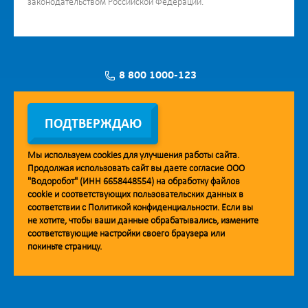
законодательством Российской Федерации.
8 800 1000-123
Заявка на установку
ПОДТВЕРЖДАЮ
Мы используем
cookies
для улучшения работы сайта.
Продолжая использовать сайт вы даете согласие ООО
Мобильное приложение Vodorobot
"Водоробот" (ИНН 6658448554) на обработку файлов
cookie
и соответствующих пользовательских данных в
соответствии с
Политикой конфиденциальности
. Если вы
не хотите, чтобы ваши данные обрабатывались, измените
соответствующие настройки своего браузера или
покиньте страницу.
© 2013. Водоробот. Водоматы питьевой воды.
Уважаемые клиенты и партнёры!
Наша компания строит взаимодействие на принципах открытости и
добросовестности. При необходимости вы можете отправить