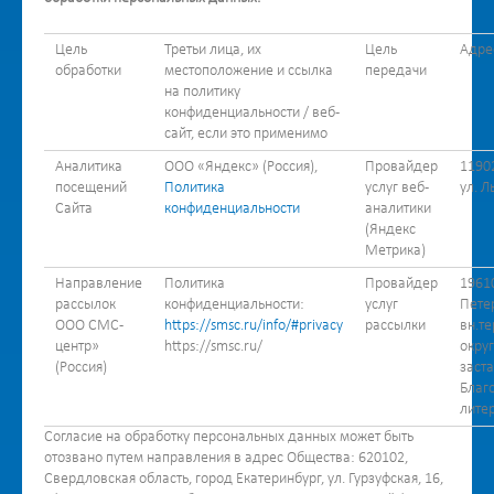
Цель
Третьи лица, их
Цель
Адре
обработки
местоположение и ссылка
передачи
на политику
конфиденциальности / веб-
сайт, если это применимо
Аналитика
ООО «Яндекс» (Россия),
Провайдер
1190
посещений
Политика
услуг веб-
ул. Л
Сайта
конфиденциальности
аналитики
(Яндекс
Метрика)
Направление
Политика
Провайдер
19610
рассылок
конфиденциальности:
услуг
Петер
ООО СМС-
https://smsc.ru/info/#privacy
рассылки
вн.т
центр»
https://smsc.ru/
окру
(Россия)
заста
Благо
литер
Согласие на обработку персональных данных может быть
отозвано путем направления в адрес Общества: 620102,
Свердловская область, город Екатеринбург, ул. Гурзуфская, 16,