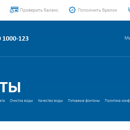
Проверить баланс
Пополнить брелок
0 1000-123
Мы
АТЫ
ата
Очистка воды
Качество воды
Питьевые фонтаны
Политика кон