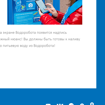
на экране Водоробота появится надпись
ажный нюанс! Вы должны быть готовы к наливу
ую питьевую воду из Водоробота!