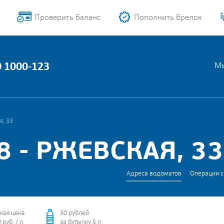
Проверить баланс
Пополнить брелок
0 1000-123
Мы
я, 33
 - РЖЕВСКАЯ, 33
Адреса водоматов
Операции с
кая цена
30 рублей
 руб. / л
за бутылку 5 л