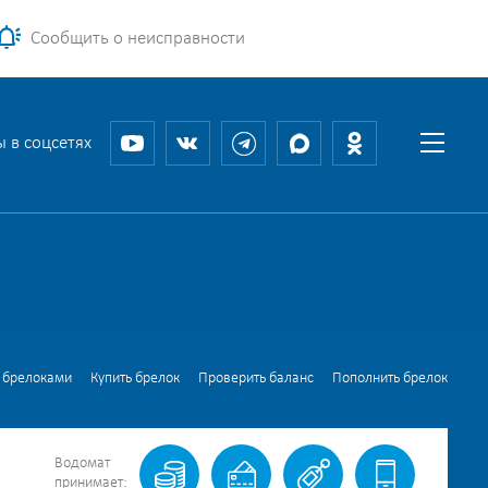
Сообщить о неисправности
 в соцсетях
 брелоками
Купить брелок
Проверить баланс
Пополнить брелок
Водомат
принимает: