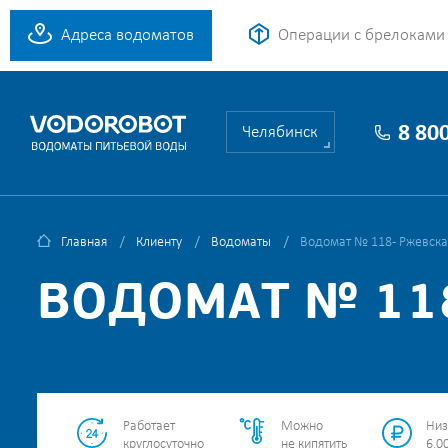
Адреса водоматов
Операции с брелоками
8 80
Челябинск
Главная
Клиенту
Водоматы
Водомат № 118 - Ржевска
ВОДОМАТ № 118
Работает
Можно
Низ
круглосуточно
не кипятить
6.00