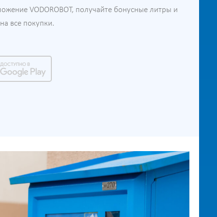
ложение VODOROBOT, получайте бонусные литры и
а все покупки.