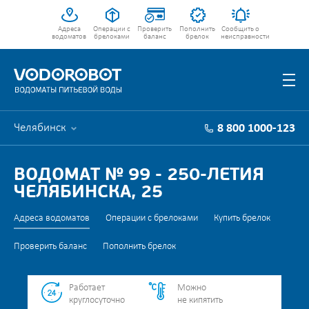
Адреса
Операции с
Проверить
Пополнить
Сообщить о
водоматов
брелоками
баланс
брелок
неисправности
Челябинск
8 800 1000-123
ВОДОМАТ № 99 - 250-ЛЕТИЯ
ЧЕЛЯБИНСКА, 25
Адреса водоматов
Операции с брелоками
Купить брелок
Проверить баланс
Пополнить брелок
Работает
Можно
круглосуточно
не кипятить