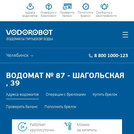
Адреса
Операции с
Проверить
Пополнить
Сообщить о
водоматов
брелоками
баланс
брелок
неисправности
Челябинск
8 800 1000-123
ВОДОМАТ № 87 - ШАГОЛЬСКАЯ
, 39
Адреса водоматов
Операции с брелоками
Купить брелок
Проверить баланс
Пополнить брелок
Работает
Можно
круглосуточно
не кипятить