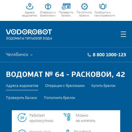
Адреса
Операции с
Проверить
Пополнить
Сообщить о
водоматов
брелоками
баланс
брелок
неисправности
Челябинск
8 800 1000-123
ВОДОМАТ № 64 - РАСКОВОЙ, 42
Адреса водоматов
Операции с брелоками
Купить брелок
Проверить баланс
Пополнить брелок
Работает
Можно
круглосуточно
не кипятить